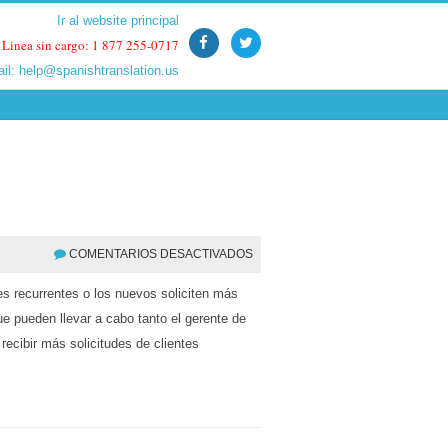
Ir al website principal
Ir al website principal
Linea sin cargo: 1 877 255-0717
Linea sin cargo: 1 877 255-0717
ail:
ail:
help@spanishtranslation.us
help@spanishtranslation.us
COMENTARIOS DESACTIVADOS
tes recurrentes o los nuevos soliciten más
e pueden llevar a cabo tanto el gerente de
ecibir más solicitudes de clientes