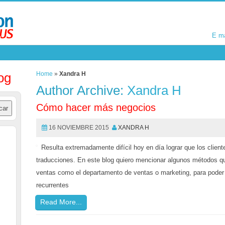
E m
E m
og
Home
»
Xandra H
Author Archive:
Xandra H
Cómo hacer más negocios
16 NOVIEMBRE 2015
XANDRA H
Resulta extremadamente difícil hoy en día lograr que los clien
traducciones. En este blog quiero mencionar algunos métodos qu
ventas como el departamento de ventas o marketing, para poder r
recurrentes
Read More...