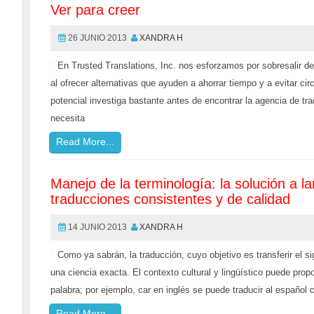
Ver para creer
26 JUNIO 2013
XANDRA H
En Trusted Translations, Inc. nos esforzamos por sobresalir d
al ofrecer alternativas que ayuden a ahorrar tiempo y a evitar ci
potencial investiga bastante antes de encontrar la agencia de t
necesita
Read More...
Manejo de la terminología: la solución a l
traducciones consistentes y de calidad
14 JUNIO 2013
XANDRA H
Como ya sabrán, la traducción, cuyo objetivo es transferir el s
una ciencia exacta. El contexto cultural y lingüístico puede prop
palabra; por ejemplo, car en inglés se puede traducir al españo
Read More...