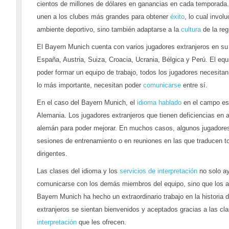
cientos de millones de dólares en ganancias en cada temporada
unen a los clubes más grandes para obtener
éxito
, lo cual invol
ambiente deportivo, sino también adaptarse a la
cultura
de la reg
El Bayern Munich cuenta con varios jugadores extranjeros en su 
España, Austria, Suiza, Croacia, Ucrania, Bélgica y Perú. El e
poder formar un equipo de trabajo, todos los jugadores necesitan
lo más importante, necesitan poder
comunicarse
entre sí.
En el caso del Bayern Munich, el
idioma hablado
en el campo es 
Alemania. Los jugadores extranjeros que tienen deficiencias en 
alemán para poder mejorar. En muchos casos, algunos jugadores 
sesiones de entrenamiento o en reuniones en las que traducen to
dirigentes.
Las clases del idioma y los
servicios de interpretación
no solo ay
comunicarse con los demás miembros del equipo, sino que los a
Bayern Munich ha hecho un extraordinario trabajo en la historia 
extranjeros se sientan bienvenidos y aceptados gracias a las cl
interpretación
que les ofrecen.