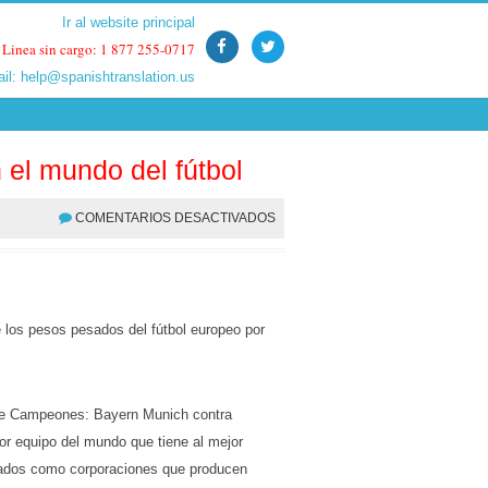
Ir al website principal
Ir al website principal
Linea sin cargo: 1 877 255-0717
Linea sin cargo: 1 877 255-0717
ail:
ail:
help@spanishtranslation.us
help@spanishtranslation.us
n el mundo del fútbol
COMENTARIOS DESACTIVADOS
e los pesos pesados del fútbol europeo por
ga de Campeones: Bayern Munich contra
r equipo del mundo que tiene al mejor
jados como corporaciones que producen