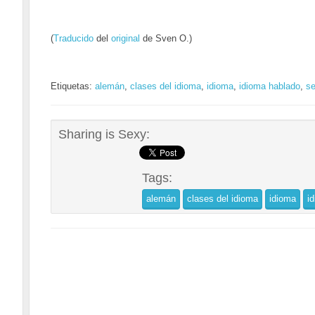
(
Traducido
del
original
de Sven O.)
Etiquetas:
alemán
,
clases del idioma
,
idioma
,
idioma hablado
,
se
Sharing is Sexy:
Tags:
alemán
clases del idioma
idioma
i