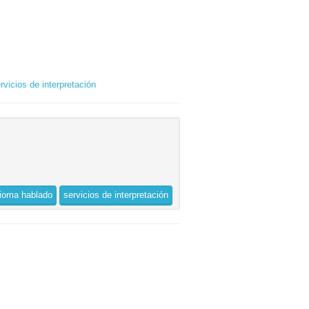
rvicios de interpretación
dioma hablado
servicios de interpretación