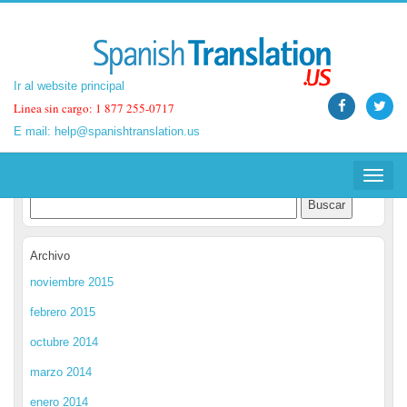
Ir al website principal
Ir al website principal
Linea sin cargo: 1 877 255-0717
Linea sin cargo: 1 877 255-0717
E mail:
E mail:
help@spanishtranslation.us
help@spanishtranslation.us
Spanish Translation Blog
Toggle
Toggle
navigat
navigat
Archivo
noviembre 2015
febrero 2015
octubre 2014
marzo 2014
enero 2014