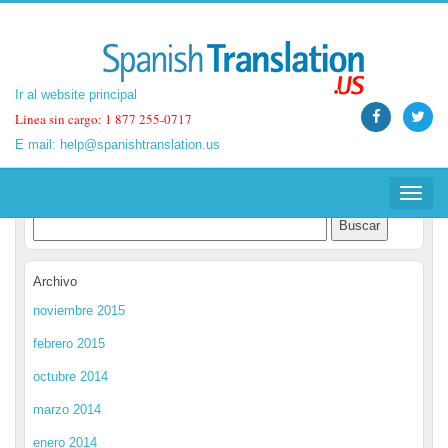
Ir al website principal
Ir al website principal
Linea sin cargo: 1 877 255-0717
Linea sin cargo: 1 877 255-0717
E mail:
E mail:
help@spanishtranslation.us
help@spanishtranslation.us
Spanish Translation Blog
Toggle
Toggle
navigat
navigat
Archivo
noviembre 2015
febrero 2015
octubre 2014
marzo 2014
enero 2014