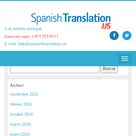
Ir al website principal
Ir al website principal
Linea sin cargo: 1 877 255-0717
Linea sin cargo: 1 877 255-0717
E mail:
E mail:
help@spanishtranslation.us
help@spanishtranslation.us
Spanish Translation Blog
Toggle
Toggle
navigat
navigat
Archivo
noviembre 2015
febrero 2015
octubre 2014
marzo 2014
enero 2014