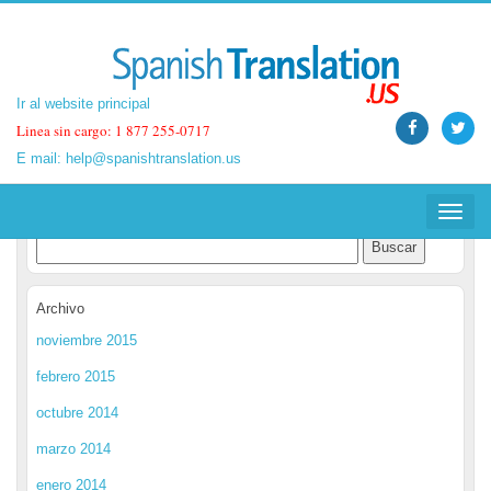
Ir al website principal
Ir al website principal
Linea sin cargo: 1 877 255-0717
Linea sin cargo: 1 877 255-0717
E mail:
E mail:
help@spanishtranslation.us
help@spanishtranslation.us
Spanish Translation Blog
Toggle
Toggle
navigat
navigat
Archivo
noviembre 2015
febrero 2015
octubre 2014
marzo 2014
enero 2014