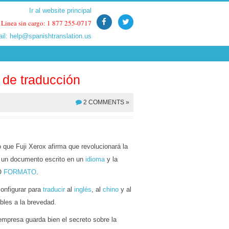
Ir al website principal
Ir al website principal
Linea sin cargo: 1 877 255-0717
Linea sin cargo: 1 877 255-0717
ail:
ail:
help@spanishtranslation.us
help@spanishtranslation.us
de traducción
2 COMMENTS »
 que Fuji Xerox afirma que revolucionará la
la un documento escrito en un
idioma
y la
MO
FORMATO
.
configurar para
traducir
al
inglés
, al
chino
y al
bles a la brevedad.
empresa guarda bien el secreto sobre la