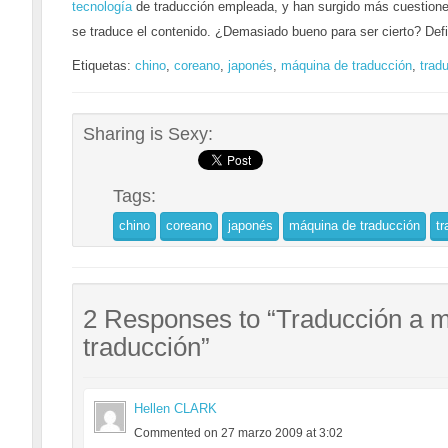
tecnología
de traducción empleada, y han surgido más cuestione
se traduce el contenido. ¿Demasiado bueno para ser cierto? Defi
Etiquetas:
chino
,
coreano
,
japonés
,
máquina de traducción
,
trad
Sharing is Sexy:
Tags:
chino
coreano
japonés
máquina de traducción
tr
2 Responses to “Traducción a 
traducción”
Hellen CLARK
Commented on 27 marzo 2009 at 3:02