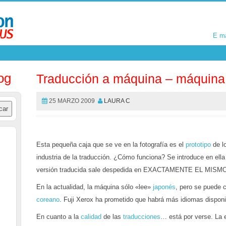
E m
E m
og
Traducción a máquina – máquina 
25 MARZO 2009
LAURA C
Esta pequeña caja que se ve en la fotografía es el
prototipo
de lo
industria de la traducción. ¿Cómo funciona? Se introduce en el
versión traducida sale despedida en EXACTAMENTE EL MIS
En la actualidad, la máquina sólo «lee»
japonés
, pero se puede 
coreano
. Fuji Xerox ha prometido que habrá más idiomas disponi
En cuanto a la
calidad
de las
traducciones
… está por verse. La 