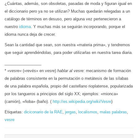
¿Cuántas, además, son obsoletas, pasadas de moda y figuran igual en
el diccionario pero ya no se utilizan? Muchas quedarán relegadas a un
catálogo de términos en desuso, pero alguna vez pertenecieron a
nuestro
idioma
. Y muchas más se seguirán incorporando, porque el
idioma nunca deja de crecer.
Sean la cantidad que sean, son nuestra «materia prima», y tendremos
que seguir aprendiéndolas, para poder utilizarlas en nuestra tarea diaria.
_________________
*
«vesre»
(«revés» en vesre)
hablar al vesre:
mecanismo de formación
de palabras consistente en la permutación o metátesis de las sílabas
de una palabra española, propio del castellano rioplatense, popularizada
por los tangueros a principios del siglo XX; ejemplos: «mionca»
(camión), «ñoba» (baño). (
http://es.wikipedia.org/wiki/Vesre
)
Etiquetas:
diciconario de la RAE
,
jergas
,
localismos
,
malas palabras
,
vesre