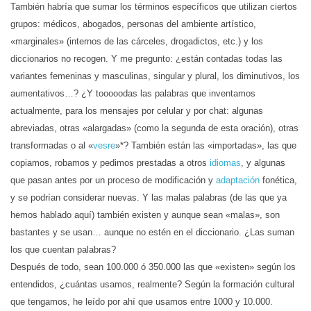
También habría que sumar los términos específicos que utilizan ciertos
grupos: médicos, abogados, personas del ambiente artístico,
«marginales» (internos de las cárceles, drogadictos, etc.) y los
diccionarios no recogen. Y me pregunto: ¿están contadas todas las
variantes femeninas y masculinas, singular y plural, los diminutivos, los
aumentativos…? ¿Y tooooodas las palabras que inventamos
actualmente, para los mensajes por celular y por chat: algunas
abreviadas, otras «alargadas» (como la segunda de esta oración), otras
transformadas o al «
vesre
»*? También están las «importadas», las que
copiamos, robamos y pedimos prestadas a otros
idiomas
, y algunas
que pasan antes por un proceso de modificación y
adaptación
fonética,
y se podrían considerar nuevas. Y las malas palabras (de las que ya
hemos hablado aquí) también existen y aunque sean «malas», son
bastantes y se usan… aunque no estén en el diccionario. ¿Las suman
los que cuentan palabras?
Después de todo, sean 100.000 ó 350.000 las que «existen» según los
entendidos, ¿cuántas usamos, realmente? Según la formación cultural
que tengamos, he leído por ahí que usamos entre 1000 y 10.000.