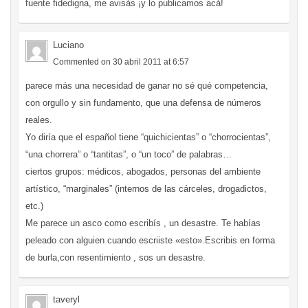
fuente fidedigna, me avisás ¡y lo publicamos acá!
Luciano
Commented on 30 abril 2011 at 6:57
parece más una necesidad de ganar no sé qué competencia,
con orgullo y sin fundamento, que una defensa de números
reales.
Yo diría que el español tiene “quichicientas” o “chorrocientas”,
“una chorrera” o “tantitas”, o “un toco” de palabras…
ciertos grupos: médicos, abogados, personas del ambiente
artístico, “marginales” (internos de las cárceles, drogadictos,
etc.)
Me parece un asco como escribís , un desastre. Te habías
peleado con alguien cuando escriiste «esto».Escribis en forma
de burla,con resentimiento , sos un desastre.
taveryl