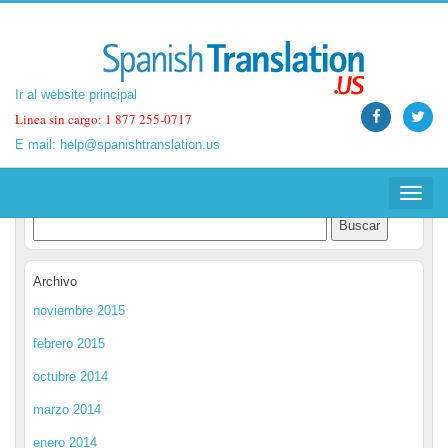
Ir al website principal
Ir al website principal
Linea sin cargo: 1 877 255-0717
Linea sin cargo: 1 877 255-0717
E mail:
E mail:
help@spanishtranslation.us
help@spanishtranslation.us
Spanish Translation Blog
Toggle
Toggle
navigat
navigat
Archivo
noviembre 2015
febrero 2015
octubre 2014
marzo 2014
enero 2014