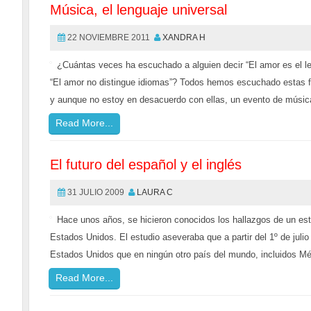
Música, el lenguaje universal
22 NOVIEMBRE 2011
XANDRA H
¿Cuántas veces ha escuchado a alguien decir “El amor es el len
“El amor no distingue idiomas”? Todos hemos escuchado estas fra
y aunque no estoy en desacuerdo con ellas, un evento de música a
Read More...
El futuro del español y el inglés
31 JULIO 2009
LAURA C
Hace unos años, se hicieron conocidos los hallazgos de un est
Estados Unidos. El estudio aseveraba que a partir del 1º de jul
Estados Unidos que en ningún otro país del mundo, incluidos M
Read More...