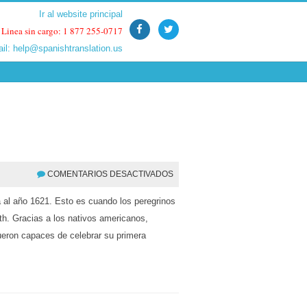
Ir al website principal
Ir al website principal
Linea sin cargo: 1 877 255-0717
Linea sin cargo: 1 877 255-0717
ail:
ail:
help@spanishtranslation.us
help@spanishtranslation.us
COMENTARIOS DESACTIVADOS
a al año 1621. Esto es cuando los peregrinos
th. Gracias a los nativos americanos,
fueron capaces de celebrar su primera