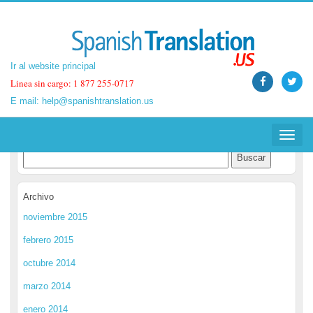
Ir al website principal
Ir al website principal
Linea sin cargo: 1 877 255-0717
Linea sin cargo: 1 877 255-0717
E mail:
E mail:
help@spanishtranslation.us
help@spanishtranslation.us
Spanish Translation Blog
Toggle
Toggle
navigat
navigat
Archivo
noviembre 2015
febrero 2015
octubre 2014
marzo 2014
enero 2014