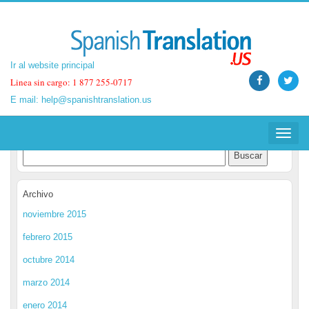
Ir al website principal
Ir al website principal
Linea sin cargo: 1 877 255-0717
Linea sin cargo: 1 877 255-0717
E mail:
E mail:
help@spanishtranslation.us
help@spanishtranslation.us
Spanish Translation Blog
Toggle
Toggle
navigat
navigat
Archivo
noviembre 2015
febrero 2015
octubre 2014
marzo 2014
enero 2014