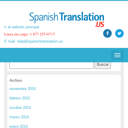
Ir al website principal
Ir al website principal
Linea sin cargo: 1 877 255-0717
Linea sin cargo: 1 877 255-0717
E mail:
E mail:
help@spanishtranslation.us
help@spanishtranslation.us
Spanish Translation Blog
Toggle
Toggle
navigat
navigat
Archivo
noviembre 2015
febrero 2015
octubre 2014
marzo 2014
enero 2014