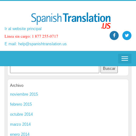
Ir al website principal
Ir al website principal
Linea sin cargo: 1 877 255-0717
Linea sin cargo: 1 877 255-0717
E mail:
E mail:
help@spanishtranslation.us
help@spanishtranslation.us
Spanish Translation Blog
Toggle
Toggle
navigat
navigat
Archivo
noviembre 2015
febrero 2015
octubre 2014
marzo 2014
enero 2014