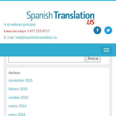
Ir al website principal
Ir al website principal
Linea sin cargo: 1 877 255-0717
Linea sin cargo: 1 877 255-0717
E mail:
E mail:
help@spanishtranslation.us
help@spanishtranslation.us
Spanish Translation Blog
Toggle
Toggle
navigat
navigat
Archivo
noviembre 2015
febrero 2015
octubre 2014
marzo 2014
enero 2014