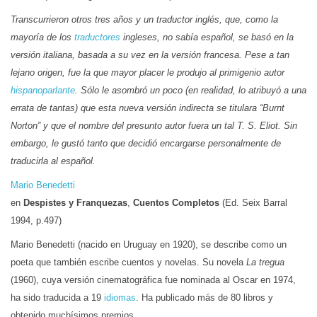
Transcurrieron otros tres años y un traductor inglés, que, como la
mayoría de los
traductores
ingleses, no sabía español, se basó en la
versión italiana, basada a su vez en la versión francesa. Pese a tan
lejano origen, fue la que mayor placer le produjo al primigenio autor
hispanoparlante
. Sólo le asombró un poco (en realidad, lo atribuyó a una
errata de tantas) que esta nueva versión indirecta se titulara “Burnt
Norton” y que el nombre del presunto autor fuera un tal T. S. Eliot. Sin
embargo, le gustó tanto que decidió enca
rg
a
r
se personalmente de
traducirla al español.
Mario Benedetti
en
Despistes y Franquezas
,
Cuentos Completos
(Ed. Seix Barral
1994, p.497)
Mario Benedetti (nacido en Uruguay en 1920), se describe como un
poeta que también escribe cuentos y novelas. Su novela
La tregua
(1960), cuya versión cinematográfica fue nominada al Oscar en 1974,
ha sido traducida a 19
idiomas
. Ha publicado más de 80 libros y
obtenido muchísimos premios.