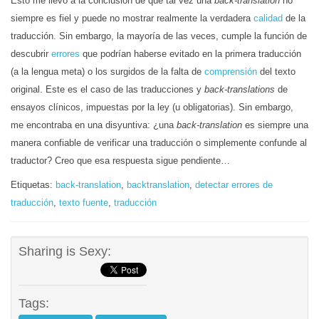
Esto me llevó a la conclusión de que tal vez una
back-translation
no
siempre es fiel y puede no mostrar realmente la verdadera
calidad
de la
traducción. Sin embargo, la mayoría de las veces, cumple la función de
descubrir
errores
que podrían haberse evitado en la primera traducción
(a la lengua meta) o los surgidos de la falta de
comprensión
del texto
original. Este es el caso de las traducciones y
back-translations
de
ensayos clínicos, impuestas por la ley (u obligatorias). Sin embargo,
me encontraba en una disyuntiva: ¿una
back-translation
es siempre una
manera confiable de verificar una traducción o simplemente confunde al
traductor? Creo que esa respuesta sigue pendiente…
Etiquetas:
back-translation
,
backtranslation
,
detectar errores de
traducción
,
texto fuente
,
traducción
Sharing is Sexy:
Tags: