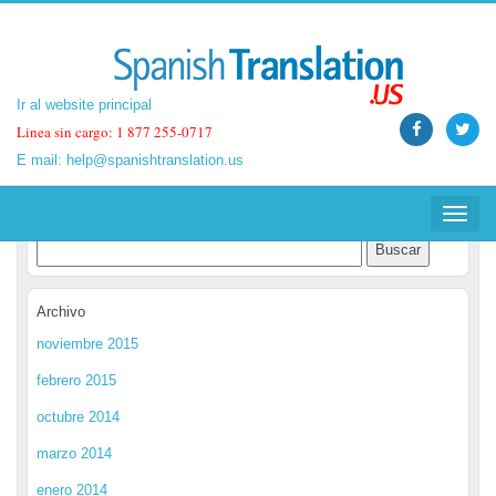
Ir al website principal
Ir al website principal
Linea sin cargo: 1 877 255-0717
Linea sin cargo: 1 877 255-0717
E mail:
E mail:
help@spanishtranslation.us
help@spanishtranslation.us
Spanish Translation Blog
Toggle
Toggle
navigat
navigat
Archivo
noviembre 2015
febrero 2015
octubre 2014
marzo 2014
enero 2014