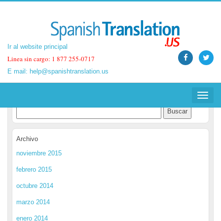
Ir al website principal
Ir al website principal
Linea sin cargo: 1 877 255-0717
Linea sin cargo: 1 877 255-0717
E mail:
E mail:
help@spanishtranslation.us
help@spanishtranslation.us
Spanish Translation Blog
Toggle
Toggle
navigat
navigat
Archivo
noviembre 2015
febrero 2015
octubre 2014
marzo 2014
enero 2014