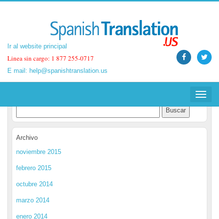
Ir al website principal
Ir al website principal
Linea sin cargo: 1 877 255-0717
Linea sin cargo: 1 877 255-0717
E mail:
E mail:
help@spanishtranslation.us
help@spanishtranslation.us
Spanish Translation Blog
Toggle
Toggle
navigat
navigat
Archivo
noviembre 2015
febrero 2015
octubre 2014
marzo 2014
enero 2014