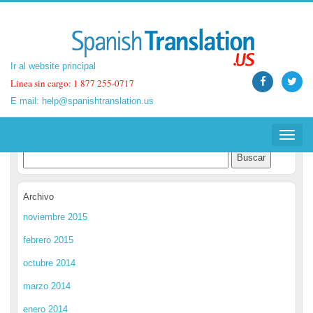
Ir al website principal
Ir al website principal
Linea sin cargo: 1 877 255-0717
Linea sin cargo: 1 877 255-0717
E mail:
E mail:
help@spanishtranslation.us
help@spanishtranslation.us
Spanish Translation Blog
Toggle
Toggle
navigat
navigat
Archivo
noviembre 2015
febrero 2015
octubre 2014
marzo 2014
enero 2014