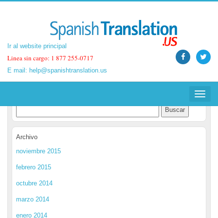
Ir al website principal
Ir al website principal
Linea sin cargo: 1 877 255-0717
Linea sin cargo: 1 877 255-0717
E mail:
E mail:
help@spanishtranslation.us
help@spanishtranslation.us
Spanish Translation Blog
Toggle
Toggle
navigat
navigat
Archivo
noviembre 2015
febrero 2015
octubre 2014
marzo 2014
enero 2014