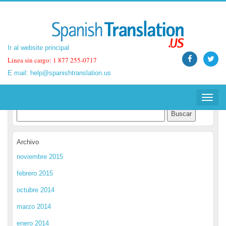
Ir al website principal
Ir al website principal
Linea sin cargo: 1 877 255-0717
Linea sin cargo: 1 877 255-0717
E mail:
E mail:
help@spanishtranslation.us
help@spanishtranslation.us
Spanish Translation Blog
Toggle
Toggle
navigat
navigat
Archivo
noviembre 2015
febrero 2015
octubre 2014
marzo 2014
enero 2014