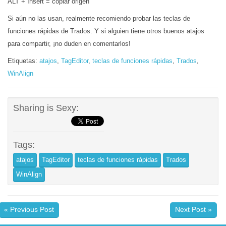
ALT + Insert = copiar origen
Si aún no las usan, realmente recomiendo probar las teclas de
funciones rápidas de Trados. Y si alguien tiene otros buenos atajos
para compartir, ¡no duden en comentarlos!
Etiquetas:
atajos
,
TagEditor
,
teclas de funciones rápidas
,
Trados
,
WinAlign
Sharing is Sexy:
Tags:
atajos
TagEditor
teclas de funciones rápidas
Trados
WinAlign
« Previous Post
Next Post »