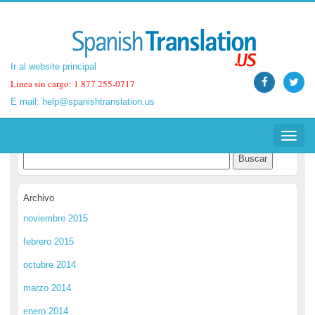
Ir al website principal
Ir al website principal
Linea sin cargo: 1 877 255-0717
Linea sin cargo: 1 877 255-0717
E mail:
E mail:
help@spanishtranslation.us
help@spanishtranslation.us
Spanish Translation Blog
Toggle
Toggle
navigat
navigat
Archivo
noviembre 2015
febrero 2015
octubre 2014
marzo 2014
enero 2014