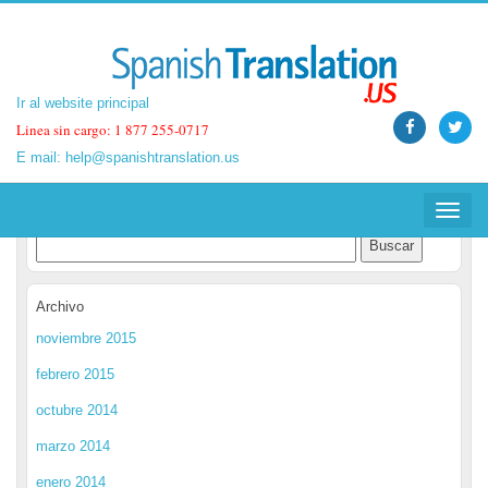
Ir al website principal
Ir al website principal
Linea sin cargo: 1 877 255-0717
Linea sin cargo: 1 877 255-0717
E mail:
E mail:
help@spanishtranslation.us
help@spanishtranslation.us
Spanish Translation Blog
Toggle
Toggle
navigat
navigat
Archivo
noviembre 2015
febrero 2015
octubre 2014
marzo 2014
enero 2014