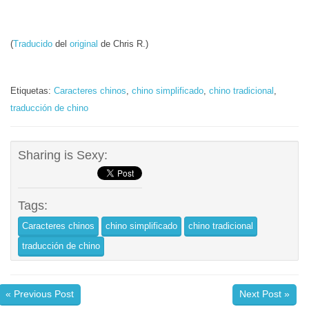
(
Traducido
del
original
de Chris R.)
Etiquetas:
Caracteres chinos
,
chino simplificado
,
chino tradicional
,
traducción de chino
Sharing is Sexy:
Tags:
Caracteres chinos
chino simplificado
chino tradicional
traducción de chino
« Previous Post
Next Post »