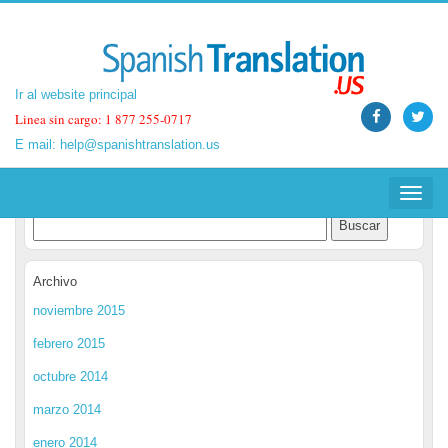
Ir al website principal
Ir al website principal
Linea sin cargo: 1 877 255-0717
Linea sin cargo: 1 877 255-0717
E mail:
E mail:
help@spanishtranslation.us
help@spanishtranslation.us
Spanish Translation Blog
Toggle
Toggle
navigat
navigat
Archivo
noviembre 2015
febrero 2015
octubre 2014
marzo 2014
enero 2014