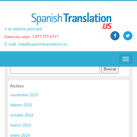
Ir al website principal
Ir al website principal
Linea sin cargo: 1 877 255-0717
Linea sin cargo: 1 877 255-0717
E mail:
E mail:
help@spanishtranslation.us
help@spanishtranslation.us
Spanish Translation Blog
Toggle
Toggle
navigat
navigat
Archivo
noviembre 2015
febrero 2015
octubre 2014
marzo 2014
enero 2014