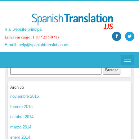
Ir al website principal
Ir al website principal
Linea sin cargo: 1 877 255-0717
Linea sin cargo: 1 877 255-0717
E mail:
E mail:
help@spanishtranslation.us
help@spanishtranslation.us
Spanish Translation Blog
Toggle
Toggle
navigat
navigat
Archivo
noviembre 2015
febrero 2015
octubre 2014
marzo 2014
enero 2014