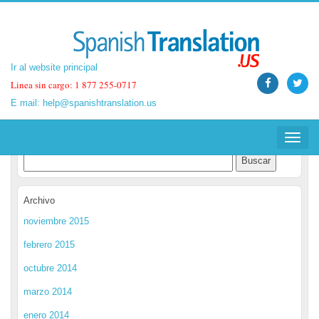
Ir al website principal
Ir al website principal
Linea sin cargo: 1 877 255-0717
Linea sin cargo: 1 877 255-0717
E mail:
E mail:
help@spanishtranslation.us
help@spanishtranslation.us
Spanish Translation Blog
Toggle
Toggle
navigat
navigat
Archivo
noviembre 2015
febrero 2015
octubre 2014
marzo 2014
enero 2014