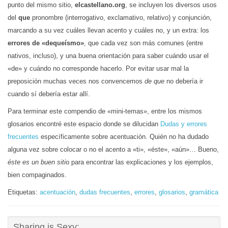
punto del mismo sitio,
elcastellano.org
, se incluyen los diversos usos
del
que
pronombre (interrogativo, exclamativo, relativo) y conjunción,
marcando a su vez cuáles llevan acento y cuáles no, y un extra: los
errores de «dequeísmo»
, que cada vez son más comunes (entre
nativos, incluso), y una buena orientación para saber cuándo usar el
«de» y cuándo no corresponde hacerlo. Por evitar usar mal la
preposición muchas veces nos convencemos
de que
no debería ir
cuando sí debería estar allí.
Para terminar este compendio de «mini-temas», entre los mismos
glosarios encontré este espacio donde se dilucidan
Dudas y errores
frecuentes
específicamente sobre acentuación. Quién no ha dudado
alguna vez sobre colocar o no el acento a «ti», «éste», «aún»… Bueno,
éste es un buen siti
o para encontrar las explicaciones y los ejemplos,
bien compaginados.
Etiquetas:
acentuación
,
dudas frecuentes
,
errores
,
glosarios
,
gramática
Sharing is Sexy: