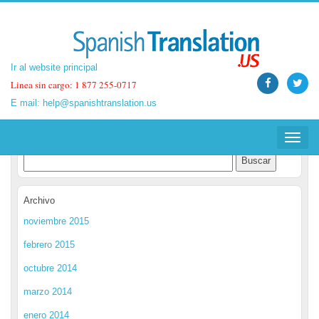
Ir al website principal
Ir al website principal
Linea sin cargo: 1 877 255-0717
Linea sin cargo: 1 877 255-0717
E mail:
E mail:
help@spanishtranslation.us
help@spanishtranslation.us
Spanish Translation Blog
Toggle
Toggle
navigat
navigat
Archivo
noviembre 2015
febrero 2015
octubre 2014
marzo 2014
enero 2014