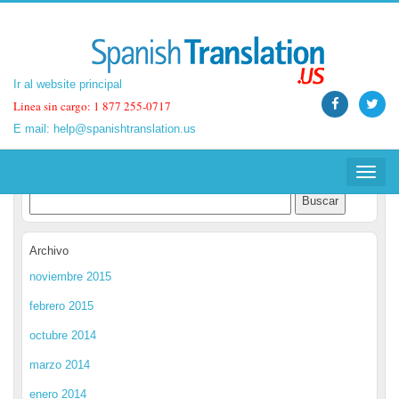
Ir al website principal
Ir al website principal
Linea sin cargo: 1 877 255-0717
Linea sin cargo: 1 877 255-0717
E mail:
E mail:
help@spanishtranslation.us
help@spanishtranslation.us
Spanish Translation Blog
Toggle
Toggle
navigat
navigat
Archivo
noviembre 2015
febrero 2015
octubre 2014
marzo 2014
enero 2014