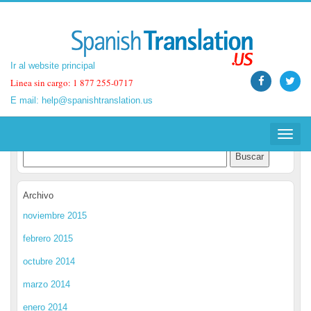
Ir al website principal
Ir al website principal
Linea sin cargo: 1 877 255-0717
Linea sin cargo: 1 877 255-0717
E mail:
E mail:
help@spanishtranslation.us
help@spanishtranslation.us
Spanish Translation Blog
Toggle
Toggle
navigat
navigat
Archivo
noviembre 2015
febrero 2015
octubre 2014
marzo 2014
enero 2014