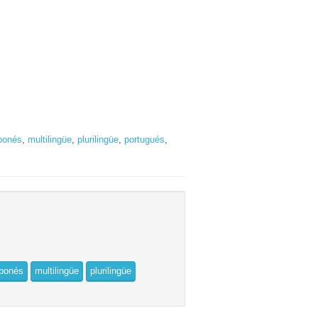
ponés
,
multilingüe
,
plurilingüe
,
portugués
,
aponés
multilingüe
plurilingüe