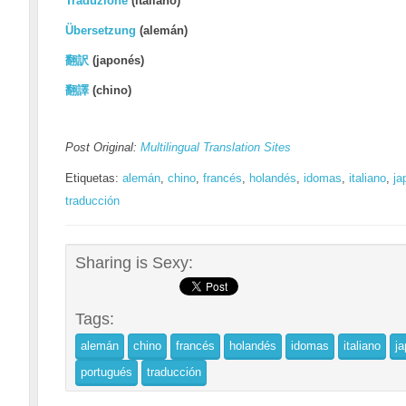
Traduzione
(italiano)
Übersetzung
(alemán)
翻訳
(
japonés)
翻譯
(
chino)
Post Original:
Multilingual Translation Sites
Etiquetas:
alemán
,
chino
,
francés
,
holandés
,
idomas
,
italiano
,
ja
traducción
Sharing is Sexy:
Tags:
alemán
chino
francés
holandés
idomas
italiano
j
portugués
traducción