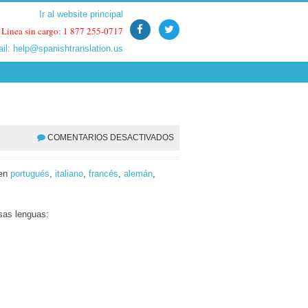
Ir al website principal
Ir al website principal
Linea sin cargo: 1 877 255-0717
Linea sin cargo: 1 877 255-0717
ail:
ail:
help@spanishtranslation.us
help@spanishtranslation.us
COMENTARIOS DESACTIVADOS
 en
portugués
,
italiano
,
francés
,
alemán
,
esas lenguas: