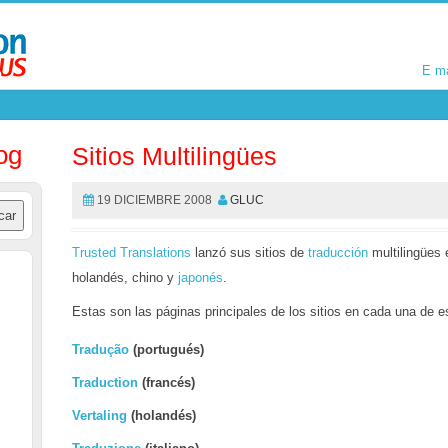
E m
E m
og
Sitios Multilingües
19 DICIEMBRE 2008
GLUC
Trusted Translations
lanzó sus sitios de
traducción
multilingües
holandés, chino y
japonés
.
Estas son las páginas principales de los sitios en cada una de 
Tradução
(
portugués)
Traduction
(francés)
Vertaling
(holandés)