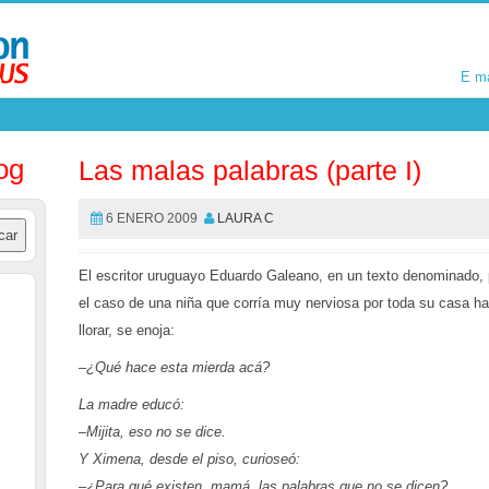
E m
E m
og
Las malas palabras (parte I)
6 ENERO 2009
LAURA C
El escritor uruguayo Eduardo Galeano, en un texto denominado,
el caso de una niña que corría muy nerviosa por toda su casa ha
llorar, se enoja:
–¿Qué hace esta mierda acá?
La madre educó:
–Mijita, eso no se dice.
Y Ximena, desde el piso, curioseó:
–¿Para qué existen, mamá, las palabras que no se dicen?