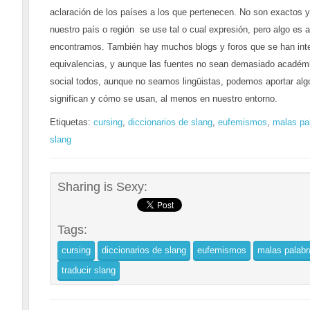
aclaración de los países a los que pertenecen. No son exactos 
nuestro país o región se use tal o cual expresión, pero algo es a
encontramos. También hay muchos blogs y foros que se han inter
equivalencias, y aunque las fuentes no sean demasiado académica
social todos, aunque no seamos lingüistas, podemos aportar al
significan y cómo se usan, al menos en nuestro entorno.
Etiquetas:
cursing
,
diccionarios de slang
,
eufemismos
,
malas pa
slang
Sharing is Sexy:
Tags:
cursing
diccionarios de slang
eufemismos
malas palabr
traducir slang