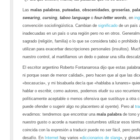
Las
malas palabras
,
puteadas
,
obscenidades
,
groserías
,
pal
swearing
,
cursing
,
taboo language
o
four-letter words
, en
ing
convención sociolíngüística. Cambian de
significado
de un país 
inadecuadas en un país o una región pero no en otros. Generalm
sagrado (religión, familia) o lo que se considera tabú o prohibido
utilizan para exacerbar descripciones personales (insultos). Mu
nuestro control, al martillarnos un dedo o patear una silla desca
El escritor argentino Roberto Fontanarrosa dijo que estas palab
ni porque sean de menor calidad», pero hacen que al que las di
«bocasucia», y mi bisabuela decía que «hablaba a lunares» quien
hablar o escribir, como autores, podemos eludir su uso recurrie
políticamente aceptable o menos ofensiva que sustituye a otra c
puede ofender o sugerir algo no placentero al oyente). Pero al
tr
evadirnos: tendremos que encontrar una
mala palabra
de tono y
nuestro gusto o acorde a nuestras costumbres utilizar esos térm
coincida con la expresión a traducir puede no ser fácil, pero pro
desafío. En
Internet
hay varios «
diccionarios de slang
», y glosa