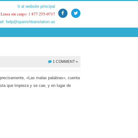
Ir al website principal
Ir al website principal
Linea sin cargo: 1 877 255-0717
Linea sin cargo: 1 877 255-0717
ail:
ail:
help@spanishtranslation.us
help@spanishtranslation.us
1 COMMENT »
 precisamente, «Las malas palabras», cuenta
sta que tropieza y se cae, y en lugar de