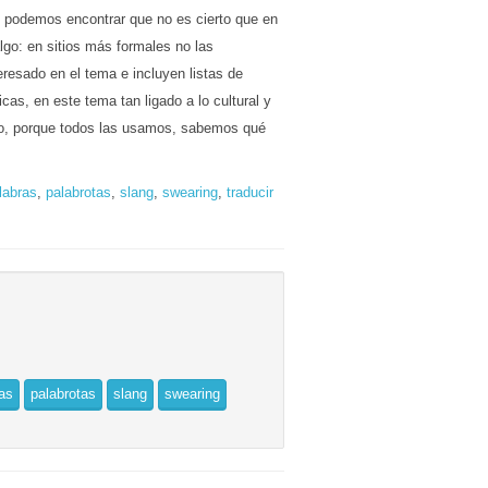
y podemos encontrar que no es cierto que en
lgo: en sitios más formales no las
esado en el tema e incluyen listas de
s, en este tema tan ligado a lo cultural y
go, porque todos las usamos, sabemos qué
labras
,
palabrotas
,
slang
,
swearing
,
traducir
as
palabrotas
slang
swearing