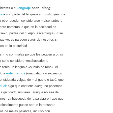
abrotas
o el
lenguaje
soez
–
slang
,
lés
- son parte del lenguaje y constituyen una
a otro, pueden considerarse malsonantes o
ente nombran lo que en la sociedad es
 (sexo, partes del cuerpo, escatología), o se
chas veces parecen surgir de nosotros sin
lzos en la oscuridad…
ras «no son malas porque les peguen a otras
ce se lo considere «malhablado» o
 tenía un lenguaje «subido de tono». Al
ndo a
eufemismos
(una palabra o expresión
onsiderada vulgar, de mal gusto o tabú, que
aducir
algo que contiene
slang
, no podemos
 significado similares, aunque no sea de
inos. La búsqueda de la palabra o frase que
fesionalmente puede ser un interesante
rios de malas palabras, incluso con