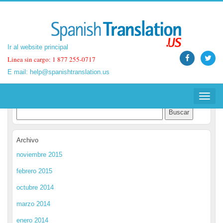
Ir al website principal
Ir al website principal
Linea sin cargo: 1 877 255-0717
Linea sin cargo: 1 877 255-0717
E mail:
E mail:
help@spanishtranslation.us
help@spanishtranslation.us
Spanish Translation Blog
Toggle
Toggle
navigat
navigat
Archivo
noviembre 2015
febrero 2015
octubre 2014
marzo 2014
enero 2014