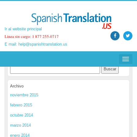
Ir al website principal
Ir al website principal
Linea sin cargo: 1 877 255-0717
Linea sin cargo: 1 877 255-0717
E mail:
E mail:
help@spanishtranslation.us
help@spanishtranslation.us
Spanish Translation Blog
Toggle
Toggle
navigat
navigat
Archivo
noviembre 2015
febrero 2015
octubre 2014
marzo 2014
enero 2014