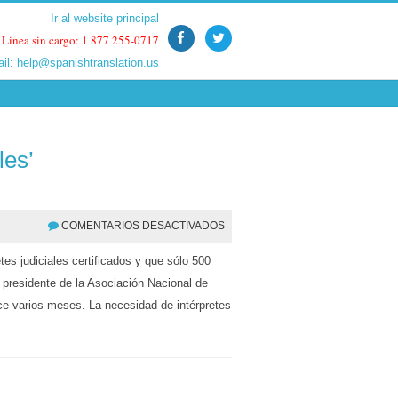
Ir al website principal
Ir al website principal
Linea sin cargo: 1 877 255-0717
Linea sin cargo: 1 877 255-0717
ail:
ail:
help@spanishtranslation.us
help@spanishtranslation.us
les’
COMENTARIOS DESACTIVADOS
es judiciales certificados y que sólo 500
 presidente de la Asociación Nacional de
ace varios meses. La necesidad de intérpretes