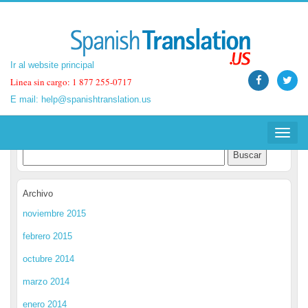
Ir al website principal
Ir al website principal
Linea sin cargo: 1 877 255-0717
Linea sin cargo: 1 877 255-0717
E mail:
E mail:
help@spanishtranslation.us
help@spanishtranslation.us
Spanish Translation Blog
Toggle
Toggle
navigat
navigat
Archivo
noviembre 2015
febrero 2015
octubre 2014
marzo 2014
enero 2014