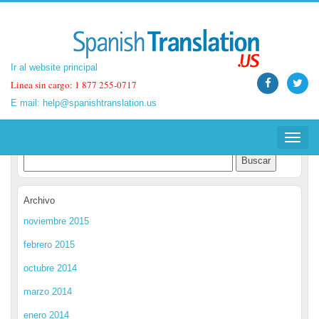
Ir al website principal
Ir al website principal
Linea sin cargo: 1 877 255-0717
Linea sin cargo: 1 877 255-0717
E mail:
E mail:
help@spanishtranslation.us
help@spanishtranslation.us
Spanish Translation Blog
Toggle
Toggle
navigat
navigat
Archivo
noviembre 2015
febrero 2015
octubre 2014
marzo 2014
enero 2014