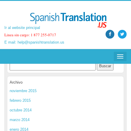
Ir al website principal
Ir al website principal
Linea sin cargo: 1 877 255-0717
Linea sin cargo: 1 877 255-0717
E mail:
E mail:
help@spanishtranslation.us
help@spanishtranslation.us
Spanish Translation Blog
Toggle
Toggle
navigat
navigat
Archivo
noviembre 2015
febrero 2015
octubre 2014
marzo 2014
enero 2014