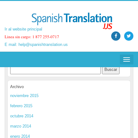
Ir al website principal
Ir al website principal
Linea sin cargo: 1 877 255-0717
Linea sin cargo: 1 877 255-0717
E mail:
E mail:
help@spanishtranslation.us
help@spanishtranslation.us
Spanish Translation Blog
Toggle
Toggle
navigat
navigat
Archivo
noviembre 2015
febrero 2015
octubre 2014
marzo 2014
enero 2014