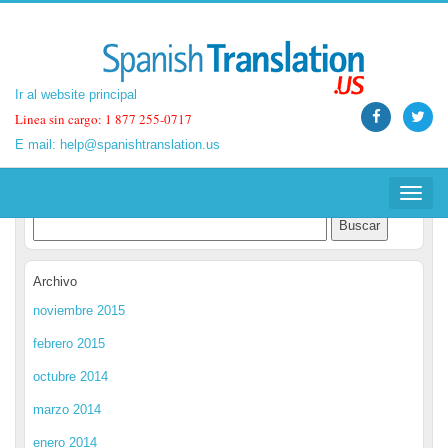
Ir al website principal
Ir al website principal
Linea sin cargo: 1 877 255-0717
Linea sin cargo: 1 877 255-0717
E mail:
E mail:
help@spanishtranslation.us
help@spanishtranslation.us
Spanish Translation Blog
Toggle
Toggle
navigat
navigat
Archivo
noviembre 2015
febrero 2015
octubre 2014
marzo 2014
enero 2014