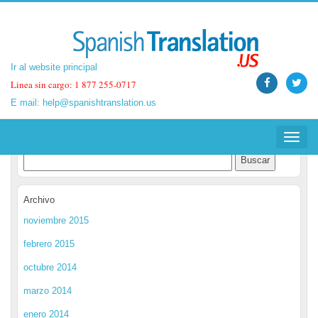
Ir al website principal
Ir al website principal
Linea sin cargo: 1 877 255-0717
Linea sin cargo: 1 877 255-0717
E mail:
E mail:
help@spanishtranslation.us
help@spanishtranslation.us
Spanish Translation Blog
Toggle
Toggle
navigat
navigat
Archivo
noviembre 2015
febrero 2015
octubre 2014
marzo 2014
enero 2014