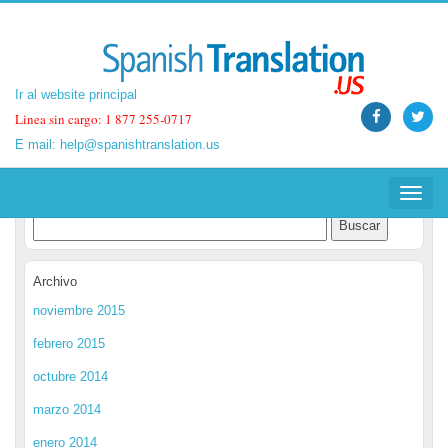
Ir al website principal
Ir al website principal
Linea sin cargo: 1 877 255-0717
Linea sin cargo: 1 877 255-0717
E mail:
E mail:
help@spanishtranslation.us
help@spanishtranslation.us
Spanish Translation Blog
Toggle
Toggle
navigat
navigat
Archivo
noviembre 2015
febrero 2015
octubre 2014
marzo 2014
enero 2014