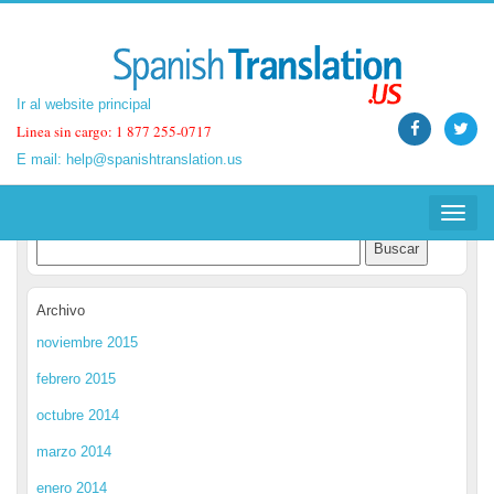
Ir al website principal
Ir al website principal
Linea sin cargo: 1 877 255-0717
Linea sin cargo: 1 877 255-0717
E mail:
E mail:
help@spanishtranslation.us
help@spanishtranslation.us
Spanish Translation Blog
Toggle
Toggle
navigat
navigat
Archivo
noviembre 2015
febrero 2015
octubre 2014
marzo 2014
enero 2014