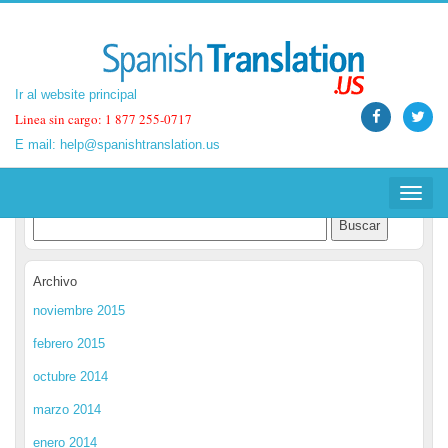
Ir al website principal
Ir al website principal
Linea sin cargo: 1 877 255-0717
Linea sin cargo: 1 877 255-0717
E mail:
E mail:
help@spanishtranslation.us
help@spanishtranslation.us
Spanish Translation Blog
Toggle
Toggle
navigat
navigat
Archivo
noviembre 2015
febrero 2015
octubre 2014
marzo 2014
enero 2014