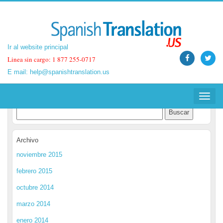
Ir al website principal
Ir al website principal
Linea sin cargo: 1 877 255-0717
Linea sin cargo: 1 877 255-0717
E mail:
E mail:
help@spanishtranslation.us
help@spanishtranslation.us
Spanish Translation Blog
Toggle
Toggle
navigat
navigat
Archivo
noviembre 2015
febrero 2015
octubre 2014
marzo 2014
enero 2014