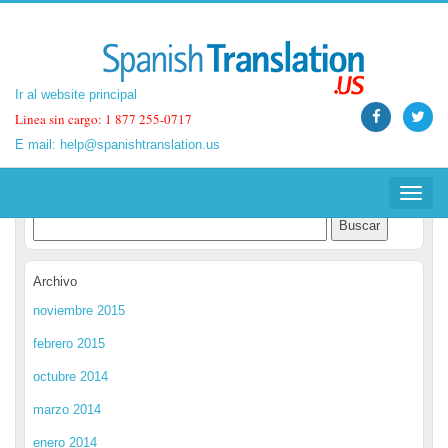
Ir al website principal
Ir al website principal
Linea sin cargo: 1 877 255-0717
Linea sin cargo: 1 877 255-0717
E mail:
E mail:
help@spanishtranslation.us
help@spanishtranslation.us
Spanish Translation Blog
Toggle
Toggle
navigat
navigat
Archivo
noviembre 2015
febrero 2015
octubre 2014
marzo 2014
enero 2014