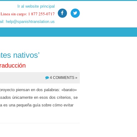
Ir al website principal
Ir al website principal
Linea sin cargo: 1 877 255-0717
Linea sin cargo: 1 877 255-0717
ail:
ail:
help@spanishtranslation.us
help@spanishtranslation.us
tes nativos’
raducción
4 COMMENTS »
proyecto piensan en dos palabras: «barato»
basados únicamente en esos dos criterios, se
ta es una pequeña guía sobre cómo evitar