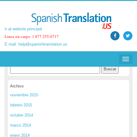
Ir al website principal
Ir al website principal
Linea sin cargo: 1 877 255-0717
Linea sin cargo: 1 877 255-0717
E mail:
E mail:
help@spanishtranslation.us
help@spanishtranslation.us
Spanish Translation Blog
Toggle
Toggle
navigat
navigat
Archivo
noviembre 2015
febrero 2015
octubre 2014
marzo 2014
enero 2014