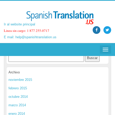
Ir al website principal
Ir al website principal
Linea sin cargo: 1 877 255-0717
Linea sin cargo: 1 877 255-0717
E mail:
E mail:
help@spanishtranslation.us
help@spanishtranslation.us
Spanish Translation Blog
Toggle
Toggle
navigat
navigat
Archivo
noviembre 2015
febrero 2015
octubre 2014
marzo 2014
enero 2014