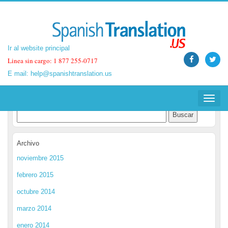
Ir al website principal
Ir al website principal
Linea sin cargo: 1 877 255-0717
Linea sin cargo: 1 877 255-0717
E mail:
E mail:
help@spanishtranslation.us
help@spanishtranslation.us
Spanish Translation Blog
Toggle
Toggle
navigat
navigat
Archivo
noviembre 2015
febrero 2015
octubre 2014
marzo 2014
enero 2014