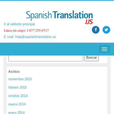
Ir al website principal
Ir al website principal
Linea sin cargo: 1 877 255-0717
Linea sin cargo: 1 877 255-0717
E mail:
E mail:
help@spanishtranslation.us
help@spanishtranslation.us
Spanish Translation Blog
Toggle
Toggle
navigat
navigat
Archivo
noviembre 2015
febrero 2015
octubre 2014
marzo 2014
enero 2014